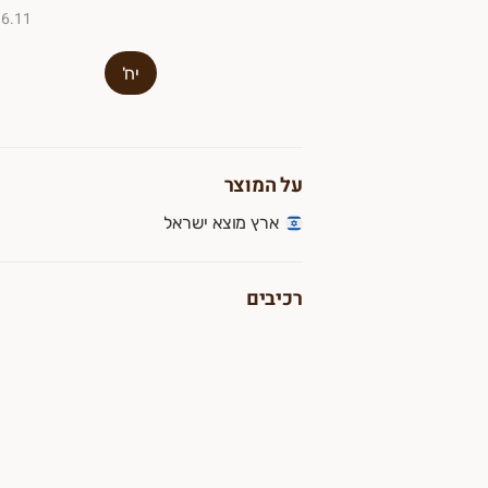
₪6.11 ל-100
יח'
על המוצר
ארץ מוצא ישראל
רכיבים