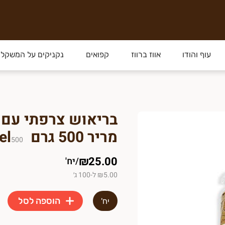
עוף והודו
אווז ברווז
קפואים
נקניקים על המשקל
בריאוש צרפתי עם 
מריר 500 גרם Liel
500
₪25.00
/
יח'
₪5.00 ל-100 ג׳
הוספה לסל
יח'